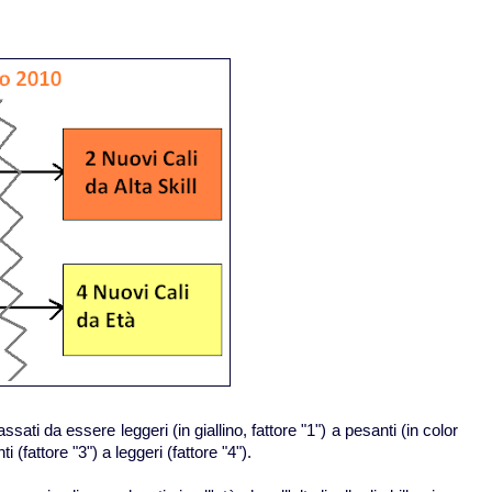
passati da essere leggeri (in giallino, fattore "1") a pesanti (in color
 (fattore "3") a leggeri (fattore "4").