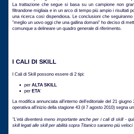
La trattazione che segue si basa su un campione non grandis
filtrandone migliaia e in un arco di tempo più ampio i risultati
una ricerca così dispendiosa. Le conclusioni che seguiranno s
"meglio un uovo oggi che una gallina domani" ho deciso di met
comunque a delineare un quadro generale di riferimento.
I CALI DI SKILL
I Cali di Skill possono essere di 2 tipi:
per
ALTA SKILL
per
ETA
'
La modifica annunciata all'interno dell'editoriale del 21 giugno
operativa all'inizio della stagione 43 (il 7 agosto 2010) segna uno
"L'età diventerà meno importante anche per i cali di skill - quind
skill legati alle skill per abilità sopra Titanico saranno più veloci (p