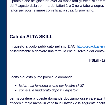
Il punto è che nei giocatori over 30 molto forti gli effetti si somma
del 7 agosto dalla somma dei fattori 1 e 3 nella tabella sopra
fattori per poter stimare con efficacia i cali. Ci proviamo.
Cali da ALTA SKILL
In questo articolo pubblicato nel sito DAC
http://croack.alter
brillantemente a ricavare una formula che riusciva a dar conto dei
[(Skill - 
Lecito a questo punto porsi due domande:
la formula funziona anche per le altre skill?
come si è modificato dopo il 7 agosto?
per rispondere a queste domande dobbiamo osservare attenta
attacco e regia messi in vendita in Hattrick e la seguente analisi d