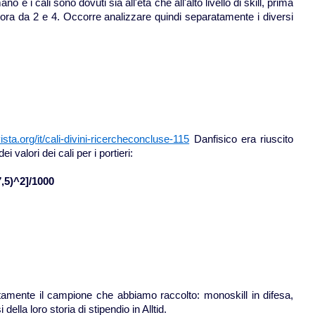
no e i cali sono dovuti sia all'età che all'alto livello di skill, prima
, ora da 2 e 4. Occorre analizzare quindi separatamente i diversi
vista.org/it/cali-divini-ricercheconcluse-115
Danfisico era riuscito
 valori dei cali per i portieri:
17,5)^2]/1000
mente il campione che abbiamo raccolto: monoskill in difesa,
ella loro storia di stipendio in Alltid.